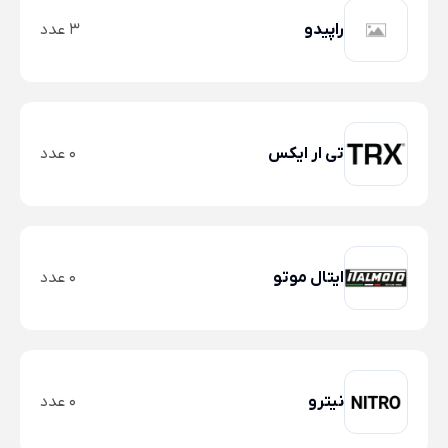
راپیدو
3 عدد
تی ار ایکس
0 عدد
ایتال موتو
0 عدد
نیترو
0 عدد