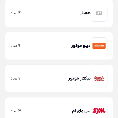
همتاز
4 عدد
دینو موتور
9 عدد
نیکتاز موتور
7 عدد
اس وای ام
3 عدد