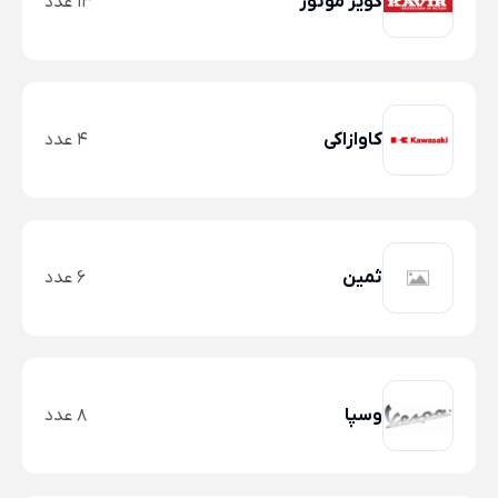
کویر موتور
13 عدد
کاوازاکی
4 عدد
ثمین
6 عدد
وسپا
8 عدد