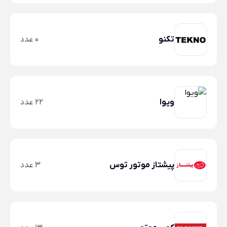
تکنو
0 عدد
ویوا
22 عدد
پیشتاز موتور توس
3 عدد