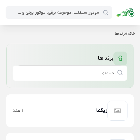
خانه
/
برند ها
برند ها
زیگما
1 عدد