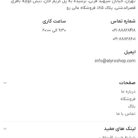
تهران، خیابان سپهبد قرنی، نرسیده به پل کریم خان، نبش کوچه باقری
قصرالدشتی،‌ پلاک 185، فروشگاه عالی رو
شماره تماس
ساعت کاری
021-88828418
9:30 الی 20:00
021-88828601
ایمیل
info@alyroshop.com
صفحات
درباره ما
فروشگاه
بلاگ
تماس با ما
لینک های مفید
شرایط خرید اقساطی