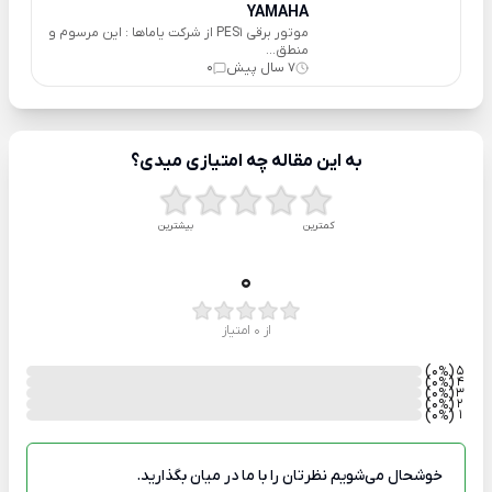
YAMAHA
موتور برقی PES1 از شرکت یاماها : این مرسوم و
منطق...
7 سال پیش
0
به این مقاله چه امتیازی میدی؟
کمترین
بیشترین
0
از 0 امتیاز
)
(0
5
%
)
(0
4
%
)
(0
3
%
)
(0
2
%
)
(0
1
%
خوشحال می‌شویم نظرتان را با ما در میان بگذارید.