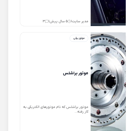
مدیر سایت
5 سال پیش
3
|
|
موتور برقی
موتور براشلس
موتور براشلس که نام موتورهای الکتریکی به
کار رفته...