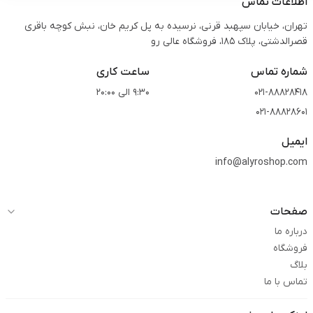
اطلاعات تماس
تهران، خیابان سپهبد قرنی، نرسیده به پل کریم خان، نبش کوچه باقری
قصرالدشتی،‌ پلاک 185، فروشگاه عالی رو
شماره تماس
ساعت کاری
021-88828418
9:30 الی 20:00
021-88828601
ایمیل
info@alyroshop.com
صفحات
درباره ما
فروشگاه
بلاگ
تماس با ما