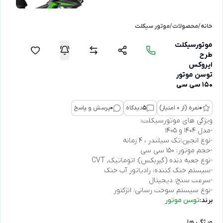
خانه
/
محصولات
/
موتور سیکلت
موتورسیکلت
طرح
ایروکس
توسن موتور
150 سی سی
0
نمره (از 0 امتیاز)
5
دیدگاه
0
پرسش و پاسخ
ویژگی های موتورسیکلت:
-مدل 1404 و 1405
-نوع انجین:تک سیلندر ، 4 زمانه
-حجم موتور: 150 سی سی
-نوع جعبه دنده (گیربکس): اتوماتیک, CVT
-سیستم خنک کننده: رادیاتور آب خنک
-سرعت سنج: دیجیتال
-نوع سیستم سوخت رسانی: انژکتور
برند:
توسن موتور
ویژگی ها