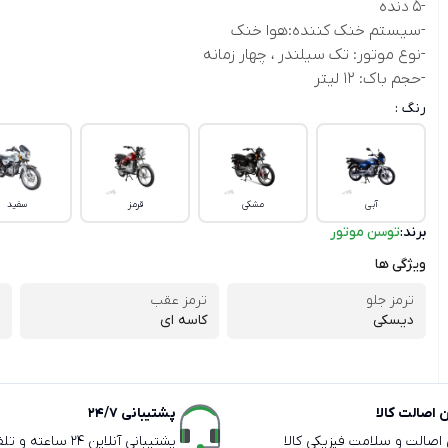
-5 دنده
-سیستم خنک کننده:هوا خنک
-نوع موتور: تک سیلندر ، چهار زمانه
-حجم باک: 12 لیتر
رنگ :
آبی
مشکی
قرمز
سفید
برند:
توسن موتور
ویژگی ها
ترمز جلو
ترمز عقب
دیسکی
کاسه ای
اصالت کالا
پشتیبانی 24/7
ی اصالت و سلامت فیزیکی کالا
پشتیبانی آنلاین 24 سا