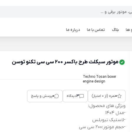
 ها
بلاگ
تماس با ما
درباره ما
موتور سیکلت طرح باکسر 200 سی سی تکنو توسن
Techno Tosan boxer
engine design
0
3
0
نمره (از 0 امتیاز)
دیدگاه
پرسش و پاسخ
ویژگی های محصول:
-مدل 1404
-لاستیک تیوبلس
-حجم موتور:200 سی سی