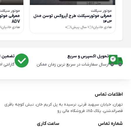
موتور سیکلت
موتور سیکلت
معرفی موتورسیکلت طرح آیروکس توسن مدل
معرفی موتو
ADV
1403
هادی خانیان
1 سال پیش
0
هادی خانیان
|
|
|
تحویل اکسپرس و سریع
تضمین اص
ارسال سفارشات در سریع ترین زمان ممکن
گارانتی ا
اطلاعات تماس
تهران، خیابان سپهبد قرنی، نرسیده به پل کریم خان، نبش کوچه باقری
قصرالدشتی،‌ پلاک 185، فروشگاه عالی رو
شماره تماس
ساعت کاری