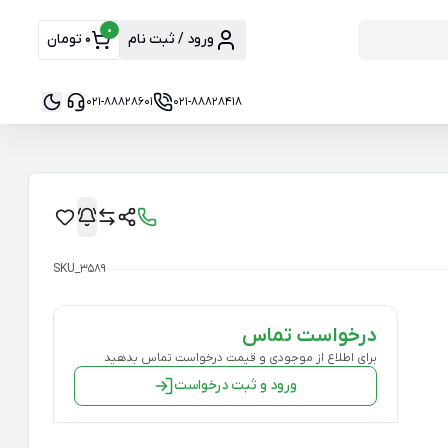
0
ورود / ثبت نام
0 تومان
021-88828601
021-88828418
SKU_3589
درخواست تماس
برای اطلاع از موجودی و قیمت درخواست تماس بدهید
ورود و ثبت درخواست