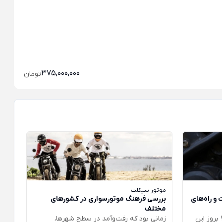
مو
مو
375,000,000
تومان
موتور سیکلت
و راه‌های
بررسی فرهنگ موتورسواری در کشورهای
مختلف
بروز این
زمانی بود که رفت‌وآمد در سطح شهرها،