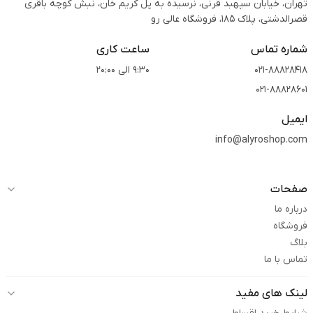
تهران، خیابان سپهبد قرنی، نرسیده به پل کریم خان، نبش کوچه باقری
قصرالدشتی،‌ پلاک 185، فروشگاه عالی رو
شماره تماس
ساعت کاری
021-88828418
9:30 الی 20:00
021-88828601
ایمیل
info@alyroshop.com
صفحات
درباره ما
فروشگاه
بلاگ
تماس با ما
لینک های مفید