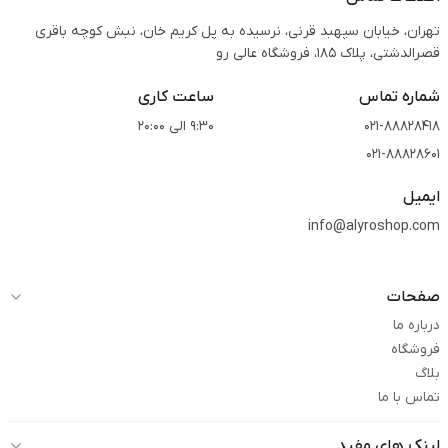
تهران، خیابان سپهبد قرنی، نرسیده به پل کریم خان، نبش کوچه باقری
قصرالدشتی،‌ پلاک 185، فروشگاه عالی رو
شماره تماس
ساعت کاری
021-88828418
9:30 الی 20:00
021-88828601
ایمیل
info@alyroshop.com
صفحات
درباره ما
فروشگاه
بلاگ
تماس با ما
لینک های مفید