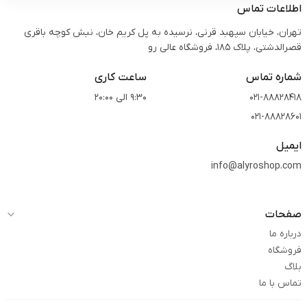
اطلاعات تماس
تهران، خیابان سپهبد قرنی، نرسیده به پل کریم خان، نبش کوچه باقری
قصرالدشتی،‌ پلاک 185، فروشگاه عالی رو
شماره تماس
ساعت کاری
021-88828418
9:30 الی 20:00
021-88828601
ایمیل
info@alyroshop.com
صفحات
درباره ما
فروشگاه
بلاگ
تماس با ما