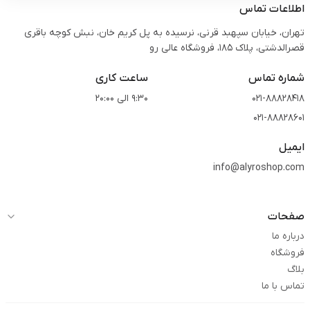
اطلاعات تماس
تهران، خیابان سپهبد قرنی، نرسیده به پل کریم خان، نبش کوچه باقری
قصرالدشتی،‌ پلاک 185، فروشگاه عالی رو
شماره تماس
ساعت کاری
021-88828418
9:30 الی 20:00
021-88828601
ایمیل
info@alyroshop.com
صفحات
درباره ما
فروشگاه
بلاگ
تماس با ما