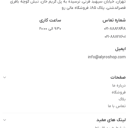
تهران، خیابان سپهبد قرنی، نرسیده به پل کریم خان، نبش کوچه باقری
قصرالدشتی،‌ پلاک 185، فروشگاه عالی رو
شماره تماس
ساعت کاری
021-88828418
9:30 الی 20:00
021-88828601
ایمیل
info@alyroshop.com
صفحات
درباره ما
فروشگاه
بلاگ
تماس با ما
لینک های مفید