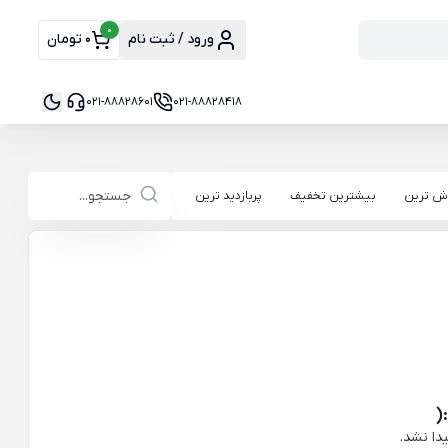
0
ورود / ثبت نام
0 تومان
021-88828601
021-88828418
ش ترین
بیشترین تخفیف
پربازدید ترین
(
دا نشد.