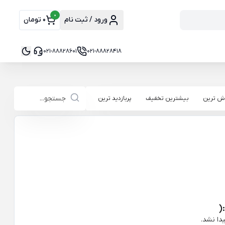
0
ورود / ثبت نام
0 تومان
021-88828601
021-88828418
ش ترین
بیشترین تخفیف
پربازدید ترین
(
دا نشد.