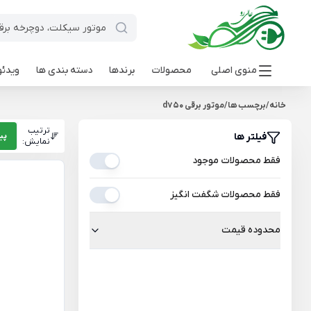
منوی اصلی
محصولات
برندها
دسته بندی ها
ویدئو
خانه
/
برچسب ها
/
موتور برقی d750
ترتیب
فیلتر ها
پی
نمایش:
فقط محصولات موجود
فقط محصولات شگفت انگیز
محدوده قیمت