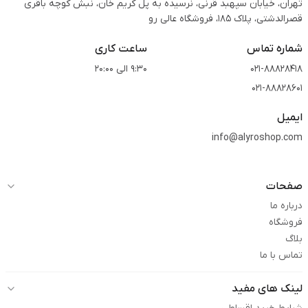
تهران، خیابان سپهبد قرنی، نرسیده به پل کریم خان، نبش کوچه باقری
قصرالدشتی،‌ پلاک 185، فروشگاه عالی رو
شماره تماس
ساعت کاری
021-88828418
9:30 الی 20:00
021-88828601
ایمیل
info@alyroshop.com
صفحات
درباره ما
فروشگاه
بلاگ
تماس با ما
لینک های مفید