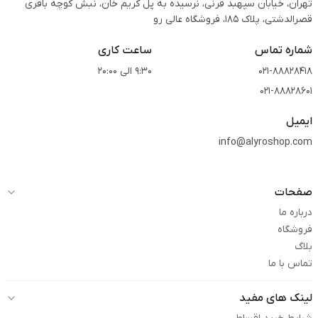
تهران، خیابان سپهبد قرنی، نرسیده به پل کریم خان، نبش کوچه باقری
قصرالدشتی،‌ پلاک 185، فروشگاه عالی رو
شماره تماس
ساعت کاری
021-88828418
9:30 الی 20:00
021-88828601
ایمیل
info@alyroshop.com
صفحات
درباره ما
فروشگاه
بلاگ
تماس با ما
لینک های مفید