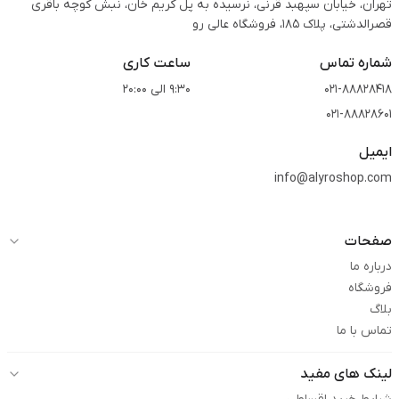
تهران، خیابان سپهبد قرنی، نرسیده به پل کریم خان، نبش کوچه باقری
قصرالدشتی،‌ پلاک 185، فروشگاه عالی رو
شماره تماس
ساعت کاری
021-88828418
9:30 الی 20:00
021-88828601
ایمیل
info@alyroshop.com
صفحات
درباره ما
فروشگاه
بلاگ
تماس با ما
لینک های مفید