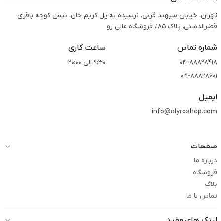
تهران، خیابان سپهبد قرنی، نرسیده به پل کریم خان، نبش کوچه باقری
قصرالدشتی،‌ پلاک 185، فروشگاه عالی رو
شماره تماس
ساعت کاری
021-88828418
9:30 الی 20:00
021-88828601
ایمیل
info@alyroshop.com
صفحات
درباره ما
فروشگاه
بلاگ
تماس با ما
لینک های مفید