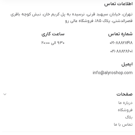
اطلاعات تماس
تهران، خیابان سپهبد قرنی، نرسیده به پل کریم خان، نبش کوچه باقری
قصرالدشتی،‌ پلاک 185، فروشگاه عالی رو
شماره تماس
ساعت کاری
021-88828418
9:30 الی 20:00
021-88828601
ایمیل
info@alyroshop.com
صفحات
درباره ما
فروشگاه
بلاگ
تماس با ما