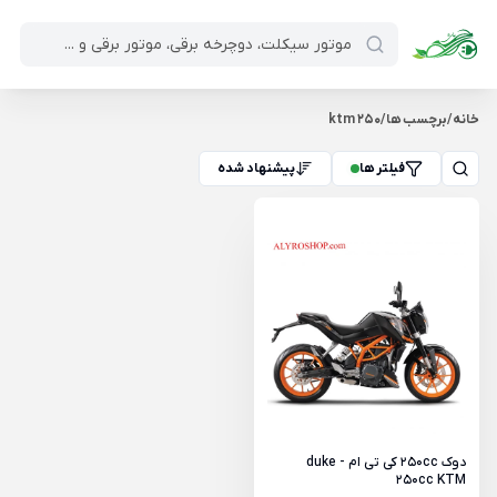
خانه
/
برچسب ها
/
ktm 250
فیلتر ها
پیشنهاد شده
دوک 250cc کی تی ام - duke
250cc KTM