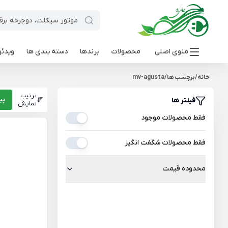
منوی اصلی
محصولات
برندها
دسته بندی ها
ویدئو
خانه
/
برچسب ها
/
mv-agusta
ترتیب
فیلتر ها
پی
نمایش:
فقط محصولات موجود
فقط محصولات شگفت انگیز
محدوده قیمت