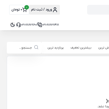
0
ورود / ثبت نام
0 تومان
021-88828601
021-88828418
ش ترین
بیشترین تخفیف
پربازدید ترین
(
دا نشد.