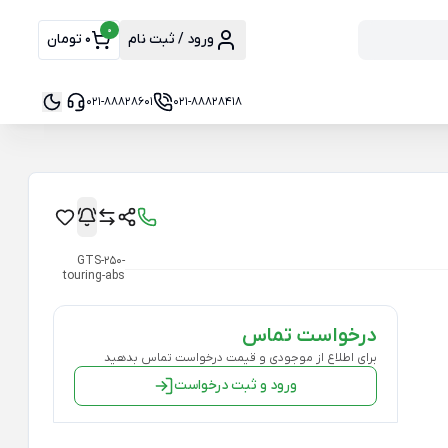
0
ورود / ثبت نام
0 تومان
021-88828601
021-88828418
GTS-250-
touring-abs
درخواست تماس
برای اطلاع از موجودی و قیمت درخواست تماس بدهید
ورود و ثبت درخواست