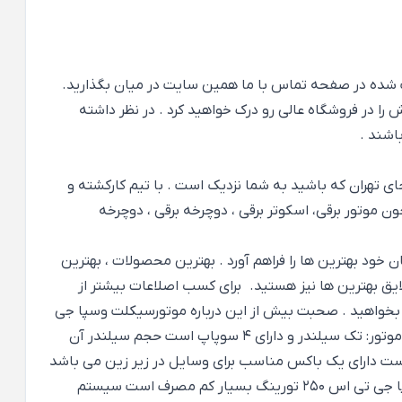
تماس با ما
همین سایت در میان بگذارید.
ا در فروشگاه عالی رو درک خواهید کرد . در نظر داشته
باشند .
جای تهران که باشید به شما نزدیک است . با تیم کارکشته و
موتور برقی، اسکوتر برقی ، دوچرخه برقی ، دوچرخه
 خود بهترین ها را فراهم آورد . بهترین محصولات ، بهترین
لایق بهترین ها نیز هستید. برای کسب اصلاعات بیشتر از
ما بخواهید . صحبت بیش از این درباره موتورسیکلت وسپا جی
تی اس 250 تورینگ کمی دشوار است . اما به طور کلی به خاطر داشته باشیم که موتور وسپا VESPA GTS 250 TOURING ABS یک موتور: تک سیلندر و دارای 4 سوپاپ است حجم سیلندر آن
است دارای یک باکس مناسب برای وسایل در زیر زین می باشد
دارای یک باکس امن در جلوی پا ( پشت فرمان ) می باشد. بدنه آن تمام فلزی ست دارای گارد مستحکم در اطراف بدنه می باشد. وسپا جی تی اس 250 تورینگ بسیار کم مصرف است سیستم