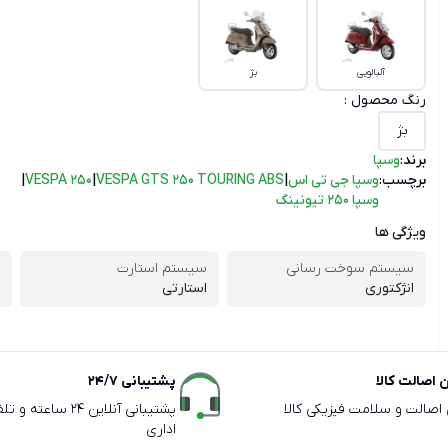
آلبالویی
بژ
رنگ محصول :
بژ
برند:
وسپا
برچسب:
وسپا جی تی اس
|
VESPA GTS 250 TOURING ABS
|
VESPA 250
|
وسپا 250 تیونینگ
ویژگی ها
سیستم سوخت رسانی
سیستم استارت
انژکتوری
استارتی
اصالت کالا
پشتیبانی 24/7
ی اصالت و سلامت فیزیکی کالا
پشتیبانی آنلاین 24 سا
اداری