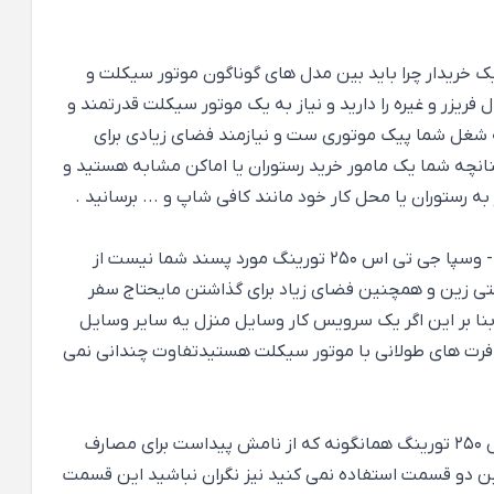
یک خریدار چرا باید بین مدل های گوناگون موتور سیکلت و
انند یخچال فریزر و غیره را دارید و نیاز به یک موتور سیکلت قدرتمند و
انچه شغل شما پیک موتوری ست و نیازمند فضای زیادی برای
چنانچه شما یک مامور خرید رستوران یا اماکن مشابه هستید و
ز به رستوران یا محل کار خود مانند کافی شاپ و ... برسانید .
وسپا VESPA GTS 250 TOURING ABS - وسپا جی تی اس 250 تورینگ اگر موتور سیکلت وسپا VESPA GTS 250 TOURING ABS - وسپا جی تی اس 250 تورینگ مورد پسند شما نیست از
احتی زین و همچنین فضای زیاد برای گذاشتن مایحتاج سفر
VESPA GTS 250 TOUR از شاخصه های بارز آن است . پس بنا بر این اگر یک سرویس کار وسایل منزل یه سایر وسایل
افرت های طولانی با موتور سیکلت هستیدتفاوت چندانی نمی
تفاوتی ندارد شما جزو کدامیک از گروه های بالا هستید و یا حتی نیستید. پیشنهاد ما به همه شما یکی ست . موتور وسپا جی تی اس 250 تورینگ همانگونه که از نامش پیداست برای مصارف
این دو قسمت استفاده نمی کنید نیز نگران نباشید این قسمت