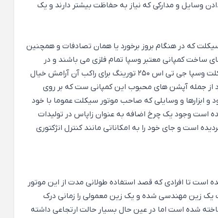
ادن وسایل و مدارکی که نیاز به حفاظت بیشتر دارند و یک
 سیکلت که در هنگام بروز برخورد یا همان تصادفات و همچنین
 ساخت کمپانی معتبر وسپا تمام فلزی می باشند و در
صورت بروز حادثه و برخورد نیاز به تعویض ندارند و قابلیت صافکاری و نقاشی مجدد دارند اما همین گارد محافظ در اطراف موتور سیکلت وسپا جی تی اس 250 تورینگ برای راکب آن آرامش خیال
ارد از جمله آپشن های محبوب این کمپانی ست که بر روی
 و ابزارها و وسایلی که صاحب موتور سیکلت عموما با خود
 شده است وجود یک چرخ اضافه به عنوان زاپاس در تولیدات
ردیده است و جای خود را به امکاناتی مانند کنترل انژکتوری
طبی ساخته شده است تا افرادی که قصد استفاده طولانی مدت از این موتور
اوت یک زین مهندسی شده و یک زین معمولی را زمانی درک
ساخته شده است اما در عین حال بسیار حالت ارتجاعی داشته