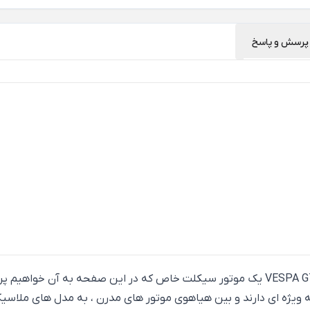
پرسش و پاسخ
وسپا جی تی اس 250 تورینگ - وسپا VESPA GTS 250 TOURING ABS یک موتور سیکلت خاص که د
وجه ویژه ای دارند و بین هیاهوی موتور های مدرن ، به مدل های ملاسی