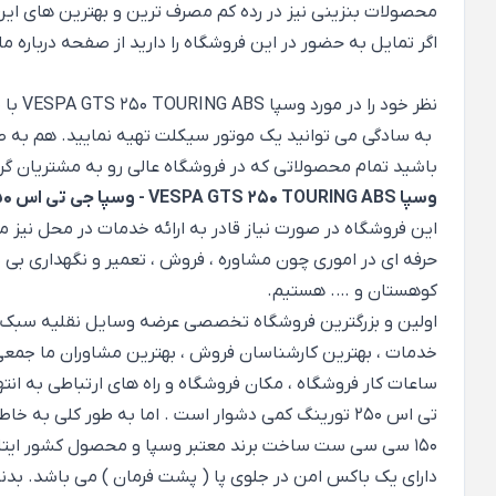
محصولات بنزینی نیز در رده کم مصرف ترین و بهترین های ا
اگر تمایل به حضور در این فروشگاه را دارید از صفحه
درباره ما
نظر خود را در مورد وسپا VESPA GTS 250 TOURING ABS با ما با راسال نظر در انتهای همین صفحه یا برقراری ارتباط از راه های ثبت شده در صفحه
به سادگی می توانید یک موتور سیکلت تهیه نمایید. هم به صور
باشید تمام محصولاتی که در فروشگاه عالی رو به مشتریان گرام
وسپا VESPA GTS 250 TOURING ABS - وسپا جی تی اس 250 تورینگ
این فروشگاه در صورت نیاز قادر به ارائه خدمات در محل نیز می
حرفه ای در اموری چون مشاوره ، فروش ، تعمیر و نگهداری بی
کوهستان و …. هستیم.
اولین و بزرگترین فروشگاه تخصصی عرضه وسایل نقلیه سبک الکتر
خدمات ، بهترین کارشناسان فروش ، بهترین مشاوران ما جمعی از
ساعات کار فروشگاه ، مکان فروشگاه و
راه های ارتباطی
به انته
150 سی سی ست ساخت برند معتبر وسپا و محصول کشور ایتال