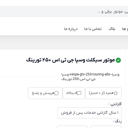
 ها
بلاگ
تماس با ما
درباره ما
موتور سیکلت وسپا جی تی اس 250 تورینگ
وسپا-vespa-gts-250-touring-abs-وسپا-
جی-تی-اس-250-تورینگ
0
1
0
نمره (از 0 امتیاز)
دیدگاه
پرسش و پاسخ
گارانتی :
1 سال ﮔﺎراﻧﺘﯽ ﺧﺪﻣﺎت ﭘﺲ از ﻓﺮوش
رنگ :