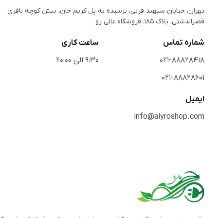
تهران، خیابان سپهبد قرنی، نرسیده به پل کریم خان، نبش کوچه باقری
قصرالدشتی،‌ پلاک 185، فروشگاه عالی رو
شماره تماس
ساعت کاری
021-88828418
9:30 الی 20:00
021-88828601
ایمیل
info@alyroshop.com