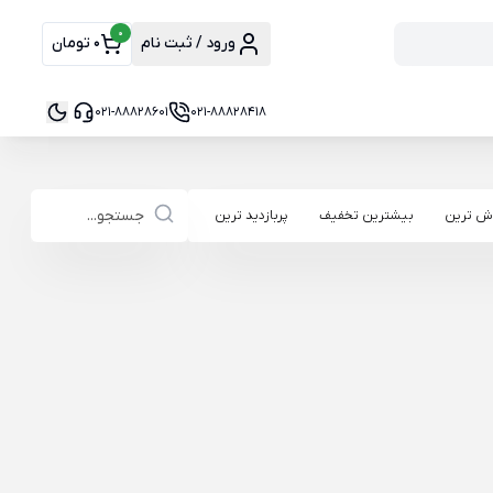
0
ورود / ثبت نام
0 تومان
021-88828601
021-88828418
ش ترین
بیشترین تخفیف
پربازدید ترین