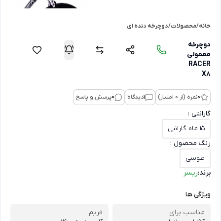
خانه
/
محصولات
/
دوچرخه دنده ای
دوچرخه
معمولی
RACER
X8
0
نمره (از 0 امتیاز)
1
دیدگاه
0
پرسش و پاسخ
گارانتی :
15 ماه گارانتی
رنگ محصول :
طوسی
برند:
ریسر
ویژگی ها
مناسب برای
فریم