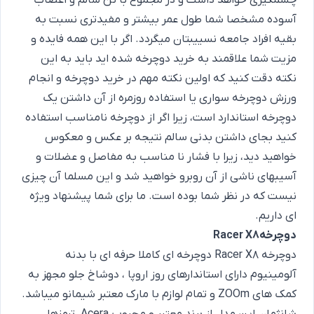
چشمگیری خواهد داشت و در مجموع با تن سالم و اعصاب
آسوده مشخصا شما طول عمر بیشتر و مفیدتری نسبت به
بقیه افراد جامعه نسییبتان میگردد. اگر با این همه فایده و
مزیت شما علاقمند به خرید دوچرخه شده اید باید به این
نکته دقت کنید که اولین نکته مهم در خرید دوچرخه و انجام
ورزش دوچرخه سواری یا استفاده روزمره از آن داشتن یک
دوچرخه استاندارد است، زیرا اگر از دوچرخه نامناسب استفاده
کنید بجای داشتن بدنی سالم نتیجه بر عکس و معکوس
خواهید دید، زیرا با فشار نا مناسب به مفاصل و عضلات و
آسیبهای ناشی از آن روبرو خواهید شد و این مسلما آن چیزی
نیست که در نظر شما بوده است. ما برای شما پیشنهاد ویژه
ای داریم.
دوچرخهRacer X8
دوچرخه Racer X8 دوچرخه ای کاملا حرفه ای با بدنه
آلومینیوم دارای استاندارهای روز اروپا ، دوشاخ جلو مجهز به
کمک های ZOOm و تمام لوازم با مارک معتبر شیمانو میباشد.