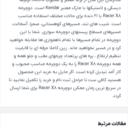
شانژمان این مدل از برند معتبر و محبوب Acera، ترمزها
دیسکی و لاستیکها با مارک معتبر Kendar است. دوچرخه
Racer X8 با 21 دنده برای حالات مختلف استفاده مناسب
است. شیب های تند، مسیرهای کوهستانی، صحرا، آسفالت،
مسیرهای مسطح پیستهای دوچرخه سواری. شما با این
دوچرخه در تمام مسیرها با تمام ناهمواری ها مقابله خواهید
کرد و در مسیر نخواهید ماند. زین کاملا حرفه ای با قابلیت
تنظیم ارتفاع ، پره های پرتعداد چرخهای عقب و جلو همه و
همه دوچرخه Racer X8 را به یک دوچرخه مناسب محبوب و
کار آمد تبدیل کرده است. اگر مایل به خرید این محصول
هستید کافی ست تا مراحل ثبت نام و خرید را تکمیل نمایید تا
در سریع ترین زمان ممکن دوچرخه Racer X8 برای شما ارسال
گردد.
مقالات مرتبط