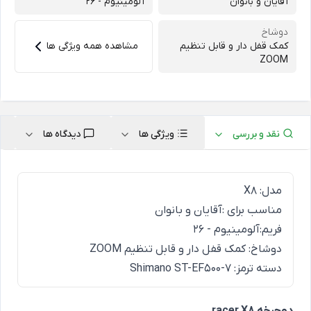
آﻗﺎﯾﺎن و ﺑﺎﻧﻮان
آﻟﻮﻣﯿﻨﯿﻮم - 26
دوشاخ
ﮐﻤﮏ ﻗﻔﻞ دار و ﻗﺎﺑﻞ ﺗﻨﻈﯿﻢ
مشاهده همه ویژگی ها
ZOOM
نقد و بررسی
ویژگی ها
دیدگاه ها
مدل: X8
مناسب برای :آﻗﺎﯾﺎن و ﺑﺎﻧﻮان
فریم:آﻟﻮﻣﯿﻨﯿﻮم - 26
دوشاخ: ﮐﻤﮏ ﻗﻔﻞ دار و ﻗﺎﺑﻞ ﺗﻨﻈﯿﻢ ZOOM
دسته ترمز: Shimano ST-EF500-7