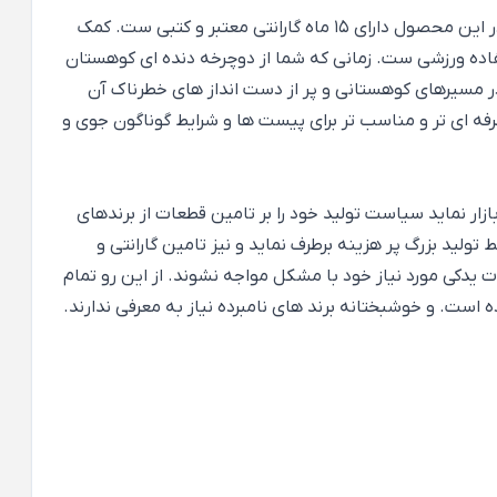
کمک های جلو در دوچرخه دنده ای کوهستان ریسر آنادا از برند معتبر Zoom تهیه شده است و لازم به ذکر است تنه و دو شاخه جلو در این محصول دارای 15 ماه گارانتی معتبر و کتبی ست. کمک
فاده ورزشی ست. زمانی که شما از دوچرخه دنده ای کوهستان
 در مسیرهای کوهستانی و پر از دست انداز های خطرناک آن
فه ای تر و مناسب تر برای پیست ها و شرایط گوناگون جوی و
بازار نماید سیاست تولید خود را بر تامین قطعات از برندهای
 تولید بزرگ پر هزینه برطرف نماید و نیز تامین گارانتی و
ران دوچرخه دنده ای کوهستان ریسر آنادا RACER ANADA هرگز برای تامین قطعات یدکی مورد نیاز خود با مشکل مواجه نشوند. از این رو تمام
است. و خوشبختانه برند های نامبرده نیاز به معرفی ندارند.