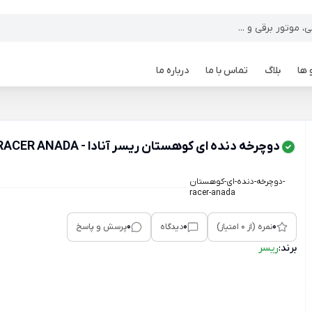
 ها
بلاگ
تماس با ما
درباره ما
دوچرخه دنده ای کوهستان ریسر آنادا - RACER ANADA
دوچرخه-دنده-ای-کوهستان-
racer-anada
0
0
0
نمره (از 0 امتیاز)
دیدگاه
پرسش و پاسخ
برند:
ریسر