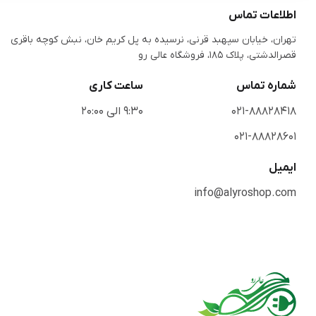
اطلاعات تماس
تهران، خیابان سپهبد قرنی، نرسیده به پل کریم خان، نبش کوچه باقری
قصرالدشتی،‌ پلاک 185، فروشگاه عالی رو
شماره تماس
ساعت کاری
021-88828418
9:30 الی 20:00
021-88828601
ایمیل
info@alyroshop.com