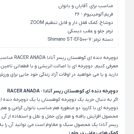
مناسب برای :آﻗﺎﯾﺎن و ﺑﺎﻧﻮان
فریم:آﻟﻮﻣﯿﻨﯿﻮم - 26
دوشاخ: ﮐﻤﮏ ﻗﻔﻞ دار و ﻗﺎﺑﻞ ﺗﻨﻈﯿﻢ ZOOM
ترمز جلو و عقب دیسکی
دسته ترمز: Shimano ST-EF500-7
معرفی کنیم. دوچرخه ای با اصالت اتریشی و با قطعاتی تامین
دارید و یا می خواهید در اوقات آزاد زندگی خود جایی برای و
دوچرخه دنده ای کوهستان ریسر آنادا - RACER ANADA
اگر به دنبال خرید یک دوچرخه کوهستان یا یک دوچرخه دنده ای
دوچرخه ای با کاربرد دو منظوره هم مناسب بانوان گرامی و هم
محصول افزایش یافته و هم برای حمل و نقل و استفاده از آن 
ریسر آنادا یک محصول سبک و مقاوم است می توانید آن را به
کمک های روغنی در جلو :