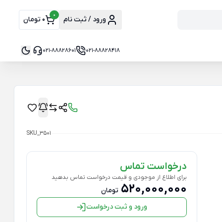
0
ورود / ثبت نام
0 تومان
021-88828601
021-88828418
SKU_3501
درخواست تماس
برای اطلاع از موجودی و قیمت درخواست تماس بدهید
520,000,000
تومان
ورود و ثبت درخواست