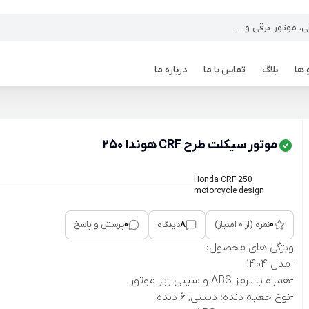
 ها
بلاگ
تماس با ما
درباره ما
موتور سیکلت طرح CRF هوندا 250
Honda CRF 250
motorcycle design
0
8
0
نمره (از 0 امتیاز)
دیدگاه
پرسش و پاسخ
ویژگی های محصول:
-مدل 1404
-همراه با ترمز ABS و سینی زیر موتور
-نوع جعبه دنده: دستی, 6 دنده