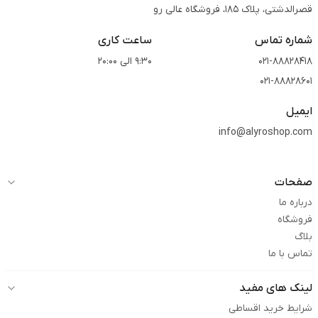
قصرالدشتی،‌ پلاک 185، فروشگاه عالی رو
شماره تماس
ساعت کاری
021-88828418
9:30 الی 20:00
021-88828601
ایمیل
info@alyroshop.com
صفحات
درباره ما
فروشگاه
بلاگ
تماس با ما
لینک های مفید
شرایط خرید اقساطی