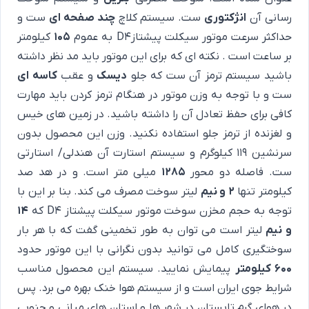
رسانی آن
انژکتوری
ست. سیستم کلاچ
چند صفحه ای
ست و
حداکثر سرعت موتور سیکلت پیشتازD4 به عموم
105
کیلومتر
بر ساعت است . نکته ای که برای این موتور باید مد نظر داشته
باشید سیستم ترمز آن ست که جلو
دیسک
و عقب
کاسه ای
ست و با توجه به وزن موتور در هنگام ترمز کردن باید مهارت
کافی برای حفظ تعادل آن را داشته باشید. در زمین های خیس
و لغزنده از ترمز جلو استفاده نکنید. وزن این محصول بدون
سرنشین 119 کیلوگرم و سیستم استارت آن هندلی/ استارتی
ست. فاصله دو محور
1285
میلی متر است. و در هد صد
کیلومتر تنها
2 و نیم
لیتر سوخت مصرف می کند. بنا بر این با
توجه به حجم مخزن سوخت موتور سیکلت پیشتاز D4 که
14
و نیم
لیتر است می توان به طور تخمینی گفت که با هر بار
سوختگیری کامل می توانید بدون نگرانی با این موتور حدود
600 کیلومتر
پیمایش نمایید. سیستم این محصول مناسب
شرایط جوی ایران است و از سیستم هوا خنک بهره می برد. پس
در هوای گرم تابستان در شهر ها و استان های میانی و جنوبی