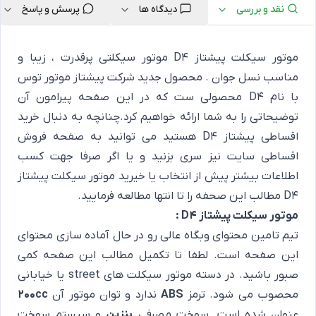
نقد و بررسی
دیدگاه ها
پرسش و پاسخ
موتور سیکلت پیشتاز D4 موتور سیکلتی پرقدرت ، زیبا و
مناسب نسل جوان . محصول جدید شرکت پیشتاز موتور توس
با نام D4 محصولی ست که در این صفحه پیرامون آن
توضیحاتی را به شما ارائه خواهیم کرد.چنانچه به دنبال خرید
اقساطی پیشتاز D4 هستید می توانید به صفحه فروش
اقساطی سایت نیز سری بزنید و یا اگر صرفا جهت کسب
اطلاعات بیشتر پیش از انتخاب یا خیرید موتور سیکلت پیشتاز
D4 مطالب این صحفه را تا انتها مطالعه فرمایید.
موتور سیکلت پیشتاز D4 :
تیم تامین محتوای وبگاه عالی رو در حال آماده سازی محتوای
این صفحه است. لطفا تا تکمیل مطالب این صفحه کمی
صبور باشید. در دسته موتور سیکلت های street یا خیابانی
محصوب می شود. ترمز
ABS
ندارد و توان موتور آن
200cc
عنوان شده است. سوخت مصرفی
بنزین
و سیستم سوخت